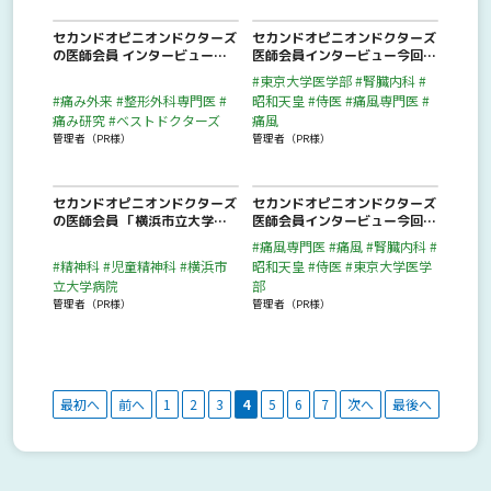
セカンドオピニオンドクターズ
セカンドオピニオンドクターズ
の医師会員 インタービュー動
医師会員インタービュー今回
画「池本竜則 愛知医科大
は、内田俊也先生に聞きまし
#東京大学医学部
#腎臓内科
#
学 整形外科 特任准教授のイ
た。「東京大学医学部入学後
#痛み外来
#整形外科専門医
#
昭和天皇
#侍医
#痛風専門医
#
ンタービュー動画」 が公開さ
に、腎臓内科を選択し、米国留
痛み研究
#ベストドクターズ
痛風
れました。
学を実現させた大きなきっかけ
管理者（PR様）
管理者（PR様）
と 興味の源泉とは・・・」が
公開されました。
セカンドオピニオンドクターズ
セカンドオピニオンドクターズ
の医師会員 「横浜市立大学の
医師会員インタービュー今回
児童精神科藤田純一先生のイン
は、内田俊也先生に聞きまし
#痛風専門医
#痛風
#腎臓内科
#
タービュー動画」 が公開され
た。「昭和天皇の侍医を勤める
#精神科
#児童精神科
#横浜市
昭和天皇
#侍医
#東京大学医学
ました。
ようになった医師はどのように
立大学病院
部
して医学に目覚め、東京大学医
管理者（PR様）
管理者（PR様）
学部に進むようになっていった
のか・・・」が公開されまし
た。
最初へ
前へ
1
2
3
4
5
6
7
次へ
最後へ