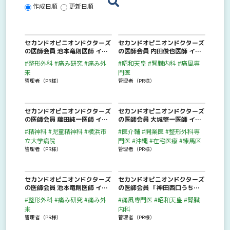
作成日順
更新日順
セカンドオピニオンドクターズ
セカンドオピニオンドクターズ
の医師会員 池本竜則医師 イン
の医師会員 内田俊也医師 イン
タービュー動画「痛みとリウマ
タービュー動画「米国留学から
#整形外科
#痛み研究
#痛み外
#昭和天皇
#腎臓内科
#痛風専
チ専門の整形外科医が医師生活
戻ると同時に、突然の断れない
来
門医
の中でもっとも嬉しかった、あ
辞令として、昭和天皇の侍医へ
管理者（PR様）
管理者（PR様）
る患者さんからの一言と
の就任の経緯とは、また、それ
は…？」 が公開されました。
によって得られた医師としての
貴重な経験とは何だったの
か？」 が公開されました。
セカンドオピニオンドクターズ
セカンドオピニオンドクターズ
の医師会員 藤田純一医師 イン
の医師会員 大城堅一医師 イン
タービュー動画「日常的に行う
タービュー動画「沖縄で在宅医
#精神科
#児童精神科
#横浜市
#医介輔
#開業医
#整形外科専
診療内容と、スケジュールを教
療を始た理由と24時間態勢を
立大学病院
門医
#沖縄
#在宅医療
#練馬区
えてもらえますか？年齢層は何
作るため必要な事とは？医師の
管理者（PR様）
管理者（PR様）
歳くらいが多いのですか？」
働き方改革とセカンドオピニオ
が公開されました。
ンについて独自の視点から解説
します。」 が公開されまし
た。
セカンドオピニオンドクターズ
セカンドオピニオンドクターズ
の医師会員 池本竜則医師 イン
の医師会員 「神田西口うちだ
タービュー動画「整形外科医
内科・内田院長のインタービュ
#整形外科
#痛み研究
#痛み外
#痛風専門医
#昭和天皇
#腎臓
が“痛み”の治療・研究に特化し
ー動画」 が公開されました。
来
内科
たきっかけとは？痛みは定量化
管理者（PR様）
管理者（PR様）
できる？！」 が公開されまし
た。