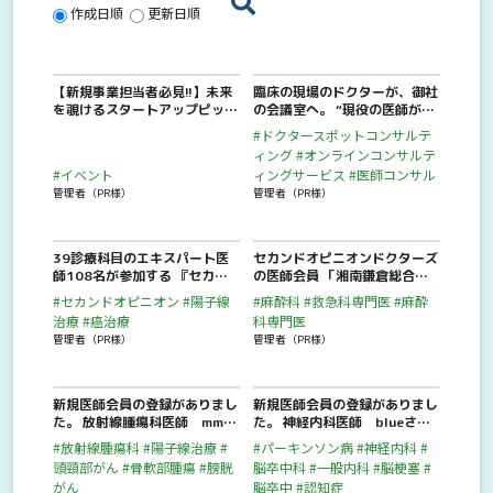
作成日順
更新日順
【新規事業担当者必見!!】未来
臨床の現場のドクターが、御社
を覗けるスタートアップピッチ
の会議室へ。 “現役の医師が、
イベント 【earthkey pitch vo
貴社のブレーンになる”新時代
#ドクタースポットコンサルテ
l.164】
の顧問活用術 ──セカンドオ
ィング
#オンラインコンサルテ
ピニオンドクターズが 企業向
#イベント
ィングサービス
#医師コンサル
けコンサルティングサービスを
管理者（PR様）
管理者（PR様）
開始。
39診療科目のエキスパート医
セカンドオピニオンドクターズ
師108名が参加する 『セカン
の医師会員 「湘南鎌倉総合病
ドオピニオンドクターズ』に病
院 倉橋麻酔科部長のインター
#セカンドオピニオン
#陽子線
#麻酔科
#救急科専門医
#麻酔
院向け登録機能を追加 セカン
ビュー動画」 が公開されまし
治療
#癌治療
科専門医
ドオピニオン外来の広報と集患
た。
管理者（PR様）
管理者（PR様）
支援を強化
新規医師会員の登録がありまし
新規医師会員の登録がありまし
た。 放射線腫瘍科医師 mmm
た。 神経内科医師 blueさん
mmaさんが新規医師会員に登
が新規医師会員に登録されまし
#放射線腫瘍科
#陽子線治療
#
#パーキンソン病
#神経内科
#
録されました。
た。
頭頸部がん
#骨軟部腫瘍
#膀胱
脳卒中科
#一般内科
#脳梗塞
#
がん
脳卒中
#認知症