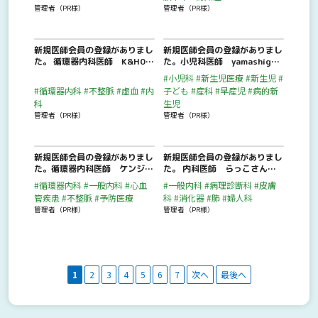
管理者（PR様）
管理者（PR様）
新規医師会員の登録がありまし
新規医師会員の登録がありまし
た。 循環器内科医師 K&H05
た。小児科医師 yamashigさ
02さんが新規医師会員に登録
んが新規医師会員に登録されま
#小児科
#新生児医療
#新生児
#
されました。
した。
#循環器内科
#不整脈
#虚血
#内
子ども
#産科
#早産児
#病的新
科
生児
管理者（PR様）
管理者（PR様）
新規医師会員の登録がありまし
新規医師会員の登録がありまし
た。循環器内科医師 ケンジさ
た。 内科医師 らっこさんが
んが新規医師会員に登録されま
新規医師会員に登録されまし
#循環器内科
#一般内科
#心血
#一般内科
#病理診断科
#皮膚
した。
た。
管疾患
#不整脈
#予防医療
科
#消化器
#肺
#婦人科
管理者（PR様）
管理者（PR様）
1
2
3
4
5
6
7
次へ
最後へ