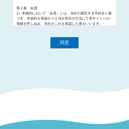
第２条　会員

1）本規約において「会員」とは、当社の指定する手続きに基
づき、本規約を承諾のうえ当社所定の方法にて本サイトへの
登録を申し込み、当社がこれを承認した者をいいます。

2）当社が会員として承認することを不適切と判断した場合、
登録を認めない場合があります。また承認後であっても承認
同意
を取り消し、登録の抹消を行う場合があります。

3）すでに登録されている会員が、重複して会員の登録を申し
込むことを禁じます。

4）当社は本規約を会員に対しての予告なしに改訂できるもの
とします。また改訂された本規約は、改訂以前、以後に関わ
らず全ての会員に対して適用されるものとします。改訂され
た本規約については、本サイトで告知されるものとします。

第３条　ID等

1）会員は、当社が提供するサービスの利用にあたり、当社に
登録しているメールアドレス及びパスワード（以下、あわせ
て「ID等」といいます。）を使用するものとします。

2）会員は、ID等の使用及び管理について自ら責任を持つもの