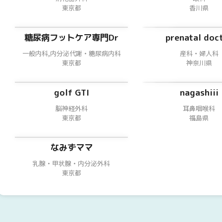
東京都
香川県
糖尿病フットケア専門Dr
prenatal doc
一般内科,内分泌代謝・糖尿病内科
産科・婦人科
東京都
神奈川県
golf GTI
nagashiii
脳神経外科
耳鼻咽喉科
東京都
福島県
なみずママ
乳腺・甲状腺・内分泌外科
東京都