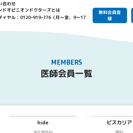
い合わせ
ンドオピニオンドクターズとは
無料会員登
イヤル：0120ｰ919ｰ776（月～金、9～17
録
MEMBERS
医師会員一覧
hide
ビスカリア
消化器外科
眼科