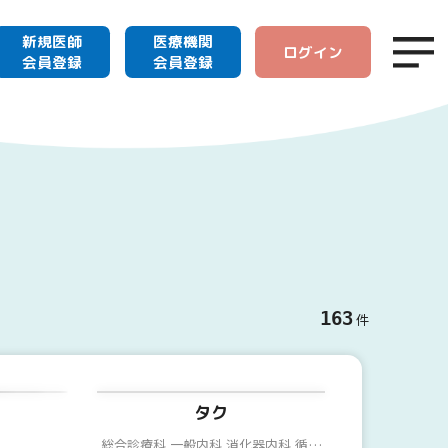
新規医師
医療機関
ログイン
会員登録
会員登録
163
件
タク
総合診療科,一般内科,消化器内科,循環