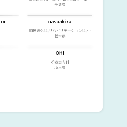
器内科,呼吸器内科,美容皮膚科,放射線
千葉県
科,放射線腫瘍科,消化器外科,心臓血管
外科,呼吸器外科,乳腺・甲状腺・内分
泌外科,美容外科,脳神経外科,整形外科
tor
nasuakira
脳神経外科,リハビリテーション科,脳
卒中科
栃木県
OHI
呼吸器内科
埼玉県