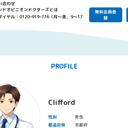
い合わせ
ンドオピニオンドクターズとは
無料会員登
イヤル：0120ｰ919ｰ776（月～金、9～17
録
PROFILE
Clifford
性別
男性
都道府県
京都府