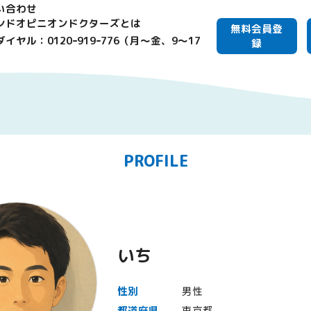
い合わせ
ンドオピニオンドクターズとは
無料会員登
イヤル：0120ｰ919ｰ776（月～金、9～17
録
PROFILE
いち
性別
男性
都道府県
東京都