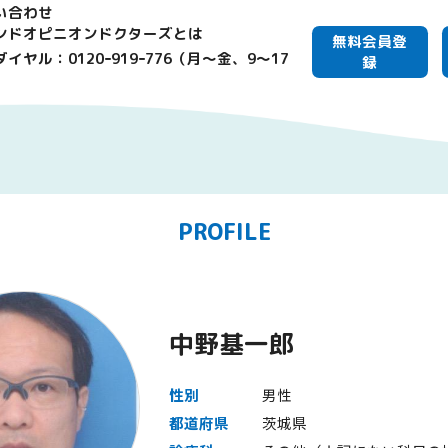
い合わせ
ンドオピニオンドクターズとは
無料会員登
イヤル：0120ｰ919ｰ776（月～金、9～17
録
PROFILE
中野基一郎
性別
男性
都道府県
茨城県