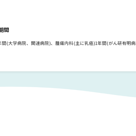
期間
間(大学病院、関連病院)、腫瘍内科(主に乳癌)1年間(がん研有明病