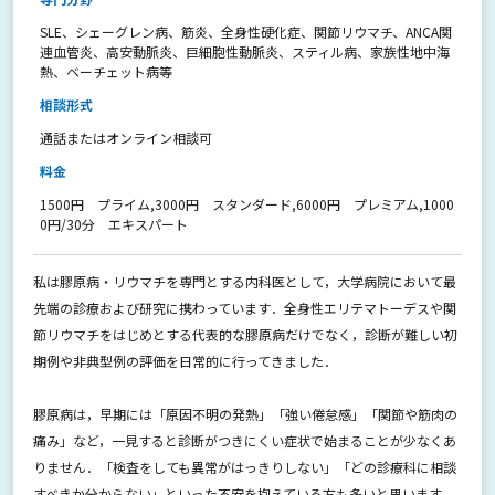
SLE、シェーグレン病、筋炎、全身性硬化症、関節リウマチ、ANCA関
連血管炎、高安動脈炎、巨細胞性動脈炎、スティル病、家族性地中海
熱、ベーチェット病等
相談形式
通話またはオンライン相談可
料金
1500円 プライム,3000円 スタンダード,6000円 プレミアム,1000
0円/30分 エキスパート
私は膠原病・リウマチを専門とする内科医として，大学病院において最
先端の診療および研究に携わっています．全身性エリテマトーデスや関
節リウマチをはじめとする代表的な膠原病だけでなく，診断が難しい初
期例や非典型例の評価を日常的に行ってきました．
膠原病は，早期には「原因不明の発熱」「強い倦怠感」「関節や筋肉の
痛み」など，一見すると診断がつきにくい症状で始まることが少なくあ
りません．「検査をしても異常がはっきりしない」「どの診療科に相談
すべきか分からない」といった不安を抱えている方も多いと思います．