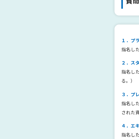
質
１．プラ
指名し
２．スタ
指名し
る。）
３．プレ
指名し
された
４．エキ
指名し