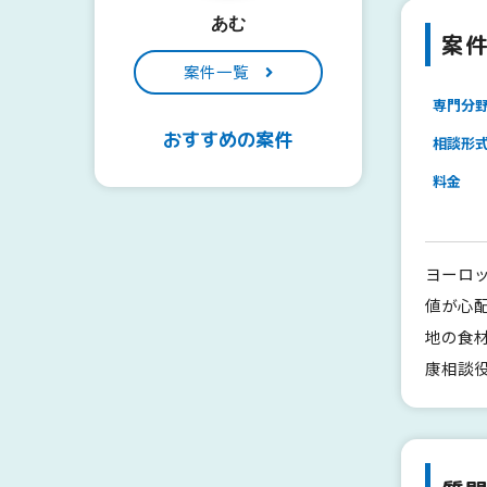
あむ
案
案件一覧
専門分
おすすめの案件
相談形
料金
ヨーロ
値が心
地の食
康相談