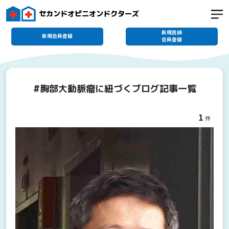
セカンドオピニオンドクターズ
新規医師
新規会員登録
会員登録
#胸部大動脈瘤に紐づくブログ記事一覧
1
件