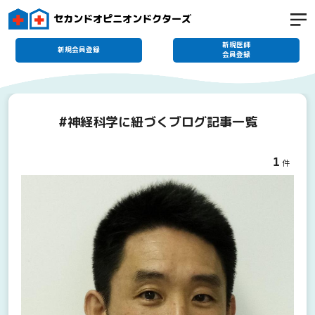
セカンドオピニオンドクターズ
新規医師
新規会員登録
会員登録
#神経科学に紐づくブログ記事一覧
1
件