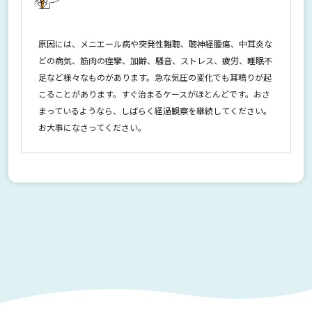
原因には、メニエール病や突発性難聴、聴神経腫瘍、中耳炎な
どの病気、筋肉の痙攣、加齢、騒音、ストレス、疲労、睡眠不
足など様々なものがあります。急な気圧の変化でも耳鳴りが起
こることがあります。すぐ治まるケースがほとんどです。おさ
まっているようなら、しばらく経過観察を継続してください。
お大事になさってください。