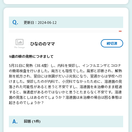
Q.
更新日：2024-06-12
ひなののママ
締切済
9歳の娘の発熱につきまして
5月31日に発熱（38.4度）し、内科を受診し、インフルエンザとコロナ
の簡易検査を行いました。両方とも陰性でした。風邪と診断され、解熱
剤を処方され、翌日には体調がだいぶ元気になり、翌週からは学校へ行
けました。受診したのが内科で、小児科でなかったために、溶連菌の見
落された可能性があると思うと不安ですし、溶連菌を未治療のまま経過
すると、後遺症があるのではないかと思うとたまらなく不安です。溶連
菌の見落としはあるのでしょうか？溶連菌は未治療の場合は困る事態は
起きるのでしょうか？
回答
(1件)